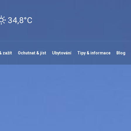
34,8°C
& zažít
Ochutnat & jíst
Ubytování
Tipy & informace
Blog