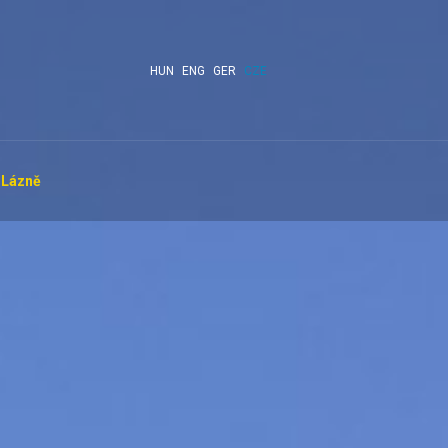
HUN
ENG
GER
CZE
Lázně