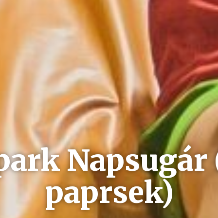
park Napsugár 
paprsek)