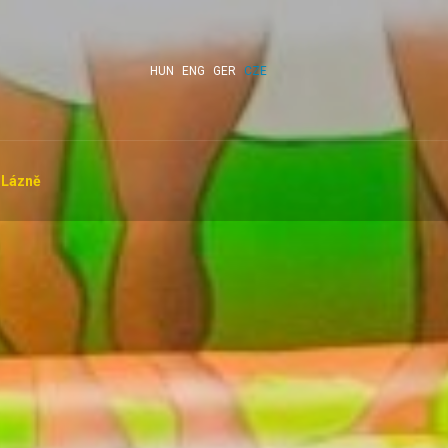
HUN
ENG
GER
CZE
Lázně