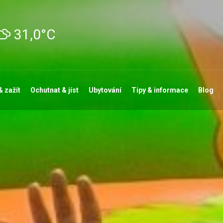
31,0°C
& zažít
Ochutnat & jíst
Ubytování
Tipy & informace
Blog