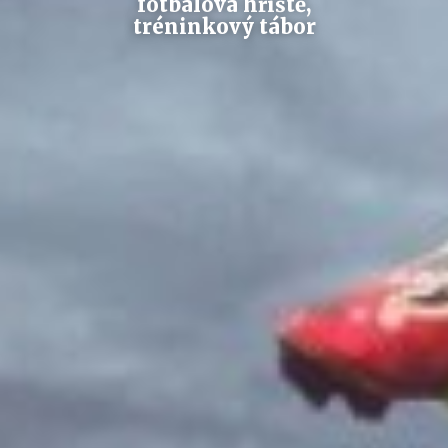
fotbalová hřiště,
tréninkový tábor