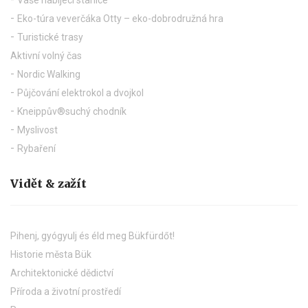
Vaše nabíjecí stanice
Eko-túra veverčáka Otty – eko-dobrodružná hra
Turistické trasy
Aktivní volný čas
Nordic Walking
Půjčování elektrokol a dvojkol
Kneippův®suchý chodník
Myslivost
Rybaření
Vidět & zažít
Pihenj, gyógyulj és éld meg Bükfürdőt!
Historie města Bük
Architektonické dědictví
Příroda a životní prostředí