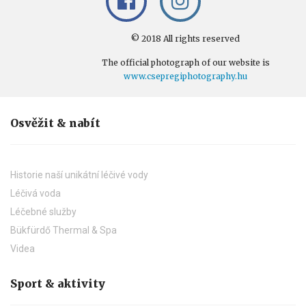
© 2018 All rights reserved
The official photograph of our website is
www.csepregiphotography.hu
Osvěžit & nabít
Historie naší unikátní léčivé vody
Léčivá voda
Léčebné služby
Bükfürdő Thermal & Spa
Videa
Sport & aktivity