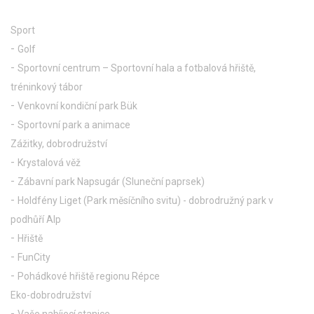
Sport
Golf
Sportovní centrum – Sportovní hala a fotbalová hřiště,
tréninkový tábor
Venkovní kondiční park Bük
Sportovní park a animace
Zážitky, dobrodružství
Krystalová věž
Zábavní park Napsugár (Sluneční paprsek)
Holdfény Liget (Park měsíčního svitu) - dobrodružný park v
podhůří Alp
Hřiště
FunCity
Pohádkové hřiště regionu Répce
Eko-dobrodružství