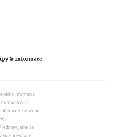
ipy & informace
aktické informace
Informace A–Z
Publikace ke stažení
 nás
Představujeme se
Mediální výstupy