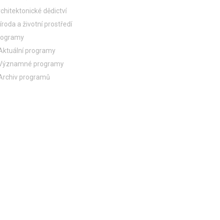
chitektonické dědictví
íroda a životní prostředí
rogramy
Aktuální programy
Významné programy
Archiv programů