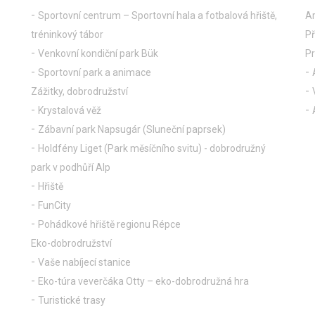
Sportovní centrum – Sportovní hala a fotbalová hřiště,
Ar
tréninkový tábor
Př
Venkovní kondiční park Bük
P
Sportovní park a animace
Zážitky, dobrodružství
Krystalová věž
Zábavní park Napsugár (Sluneční paprsek)
Holdfény Liget (Park měsíčního svitu) - dobrodružný
park v podhůří Alp
Hřiště
FunCity
Pohádkové hřiště regionu Répce
Eko-dobrodružství
Vaše nabíjecí stanice
Eko-túra veverčáka Otty – eko-dobrodružná hra
Turistické trasy