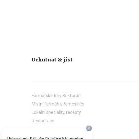
Ochutnat & jíst
Farmářské trhy Bükfürdő
Místní farmáři a řemeslníci
Lokální speciality, recepty
Restaurace