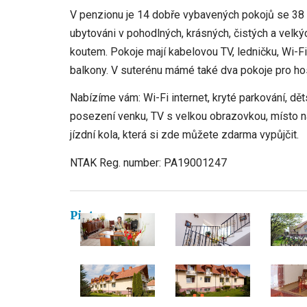
V penzionu je 14 dobře vybavených pokojů se 38 l
ubytováni v pohodlných, krásných, čistých a velk
koutem. Pokoje mají kabelovou TV, ledničku, Wi-Fi 
balkony. V suterénu mámé také dva pokoje pro hos
Nabízíme vám: Wi-Fi internet, kryté parkování, dě
posezení venku, TV s velkou obrazovkou, místo na
jízdní kola, která si zde můžete zdarma vypůjčit.
NTAK Reg. number: PA19001247
Pictures