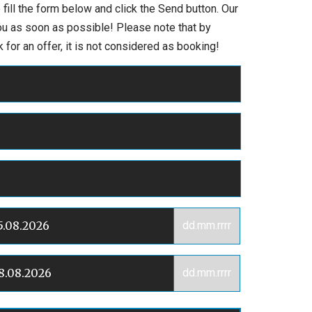
 fill the form below and click the Send button. Our
you as soon as possible! Please note that by
 for an offer, it is not considered as booking!
dd.mm.rrrr
dd.mm.rrrr