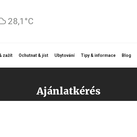
28,1°C
& zažít
Ochutnat & jíst
Ubytování
Tipy & informace
Blog
Ajánlatkérés