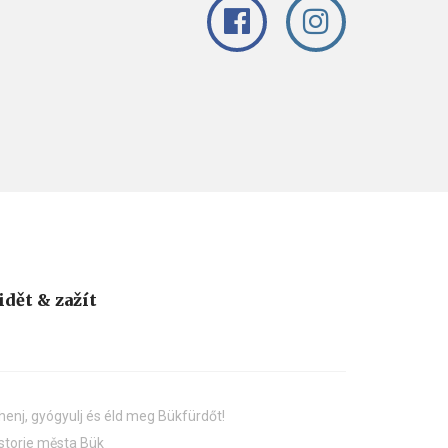
idět & zažít
henj, gyógyulj és éld meg Bükfürdőt!
storie města Bük