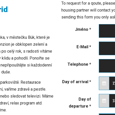
To request for a qoute, please
rid
housing partner will contact 
sending this form you only ask
Jméno
*
ka, v městečku Bük, které je
nzion je obklopen zelení a
E-Mail
*
 po celý rok, s radosti vítáme
 v klidu a pohodlí. Ponořte se
Telephone
*
, nepřipouštějte si každodenní
i duše.
Day of arrival
*
é parkoviště. Restaurace
í, vaříme zdravě a pestře.
ty nebo sledovat televizi. Máme
Day of
draví, relax program atd.
departure
*
íme.