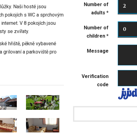
Number of
2
ůžky. Naši hosté jsou
adults
*
ých pokojích s WC a sprchovým
internet. V 8 pokojích jsou
Number of
0
ty se zvířaty.
children
*
tské hřiště, pěkně vybavené
Message
 grilovaní a parkoviště pro
Verification
code