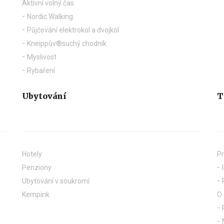
Aktivní volný čas
Nordic Walking
Půjčování elektrokol a dvojkol
Kneippův®suchý chodník
Myslivost
Rybaření
Ubytování
T
Hotely
Pr
Penziony
Ubytování v soukromí
Kempink
O