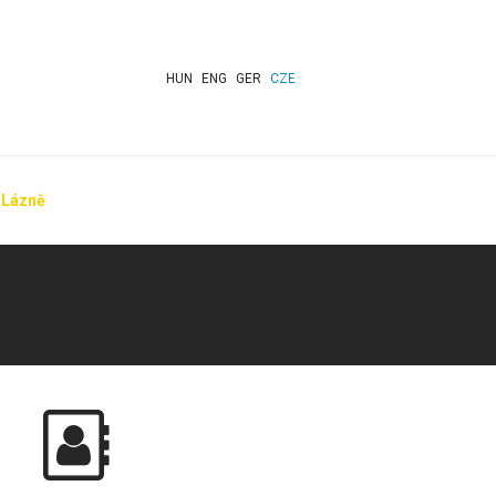
HUN
ENG
GER
CZE
Lázně