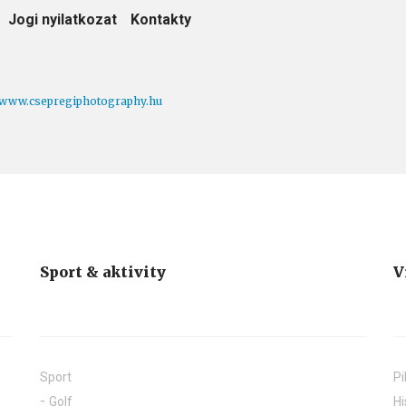
Jogi nyilatkozat
Kontakty
www.csepregiphotography.hu
Sport & aktivity
V
Sport
Pi
Golf
Hi