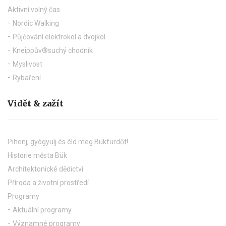
Aktivní volný čas
Nordic Walking
Půjčování elektrokol a dvojkol
Kneippův®suchý chodník
Myslivost
Rybaření
Vidět & zažít
Pihenj, gyógyulj és éld meg Bükfürdőt!
Historie města Bük
Architektonické dědictví
Příroda a životní prostředí
Programy
Aktuální programy
Významné programy