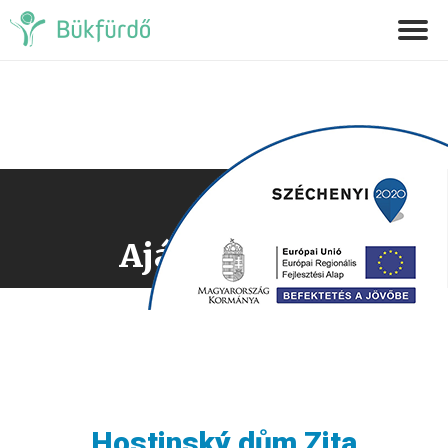
Ajánlatkérés
Hostinský dům Zita