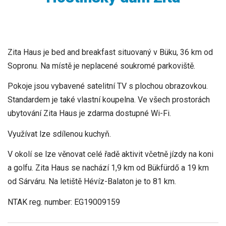
Zita Haus je bed and breakfast situovaný v Büku, 36 km od
Sopronu. Na místě je neplacené soukromé parkoviště.
Pokoje jsou vybavené satelitní TV s plochou obrazovkou.
Standardem je také vlastní koupelna. Ve všech prostorách
ubytování Zita Haus je zdarma dostupné Wi-Fi.
Využívat lze sdílenou kuchyň.
V okolí se lze věnovat celé řadě aktivit včetně jízdy na koni
a golfu. Zita Haus se nachází 1,9 km od Bükfürdő a 19 km
od Sárváru. Na letiště Hévíz-Balaton je to 81 km.
NTAK reg. number: EG19009159