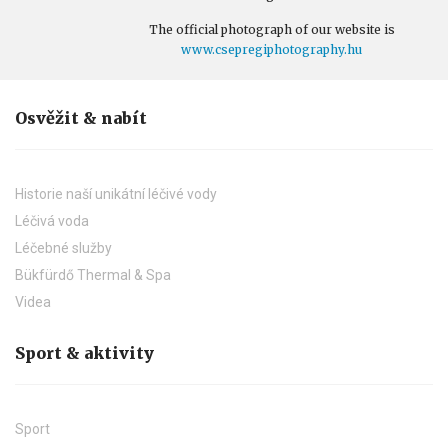
The official photograph of our website is
www.csepregiphotography.hu
Osvěžit & nabít
Historie naší unikátní léčivé vody
Léčivá voda
Léčebné služby
Bükfürdő Thermal & Spa
Videa
Sport & aktivity
Sport