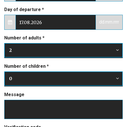
Day of departure
*
dd.mm.rrrr
Number of adults
*
2
Number of children
*
0
Message