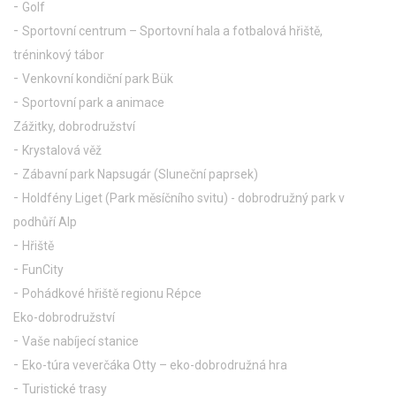
Golf
Sportovní centrum – Sportovní hala a fotbalová hřiště,
tréninkový tábor
Venkovní kondiční park Bük
Sportovní park a animace
Zážitky, dobrodružství
Krystalová věž
Zábavní park Napsugár (Sluneční paprsek)
Holdfény Liget (Park měsíčního svitu) - dobrodružný park v
podhůří Alp
Hřiště
FunCity
Pohádkové hřiště regionu Répce
Eko-dobrodružství
Vaše nabíjecí stanice
Eko-túra veverčáka Otty – eko-dobrodružná hra
Turistické trasy