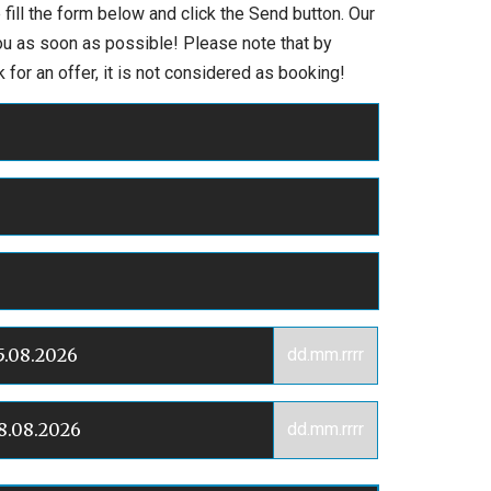
 fill the form below and click the Send button. Our
you as soon as possible! Please note that by
 for an offer, it is not considered as booking!
dd.mm.rrrr
dd.mm.rrrr