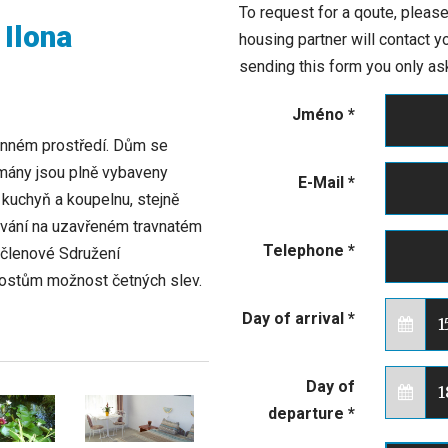
To request for a qoute, please
Ilona
housing partner will contact 
sending this form you only ask
Jméno
*
inném prostředí. Dům se
tmány jsou plně vybaveny
E-Mail
*
 kuchyň a koupelnu, stejně
kování na uzavřeném travnatém
Telephone
*
 členové Sdružení
ostům možnost četných slev.
Day of arrival
*
Day of
departure
*