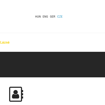
HUN
ENG
GER
CZE
Lázně