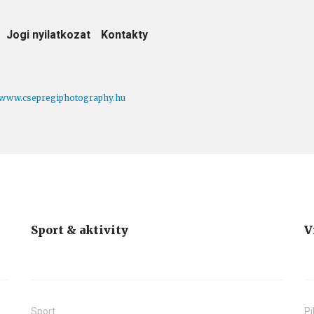
Jogi nyilatkozat
Kontakty
www.csepregiphotography.hu
Sport & aktivity
V
Sport
Pi