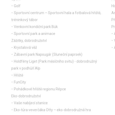
Golf
Hi
Sportovní centrum – Sportovní hala a fotbalová hřiště,
Ar
tréninkový tábor
Př
Venkovní kondiční park Bük
P
Sportovní park a animace
Zážitky, dobrodružství
Krystalová věž
Zábavní park Napsugár (Sluneční paprsek)
Holdfény Liget (Park měsíčního svitu) - dobrodružný
park v podhůří Alp
Hřiště
FunCity
Pohádkové hřiště regionu Répce
Eko-dobrodružství
Vaše nabíjecí stanice
Eko-túra veverčáka Otty – eko-dobrodružná hra