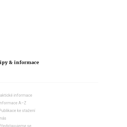
ipy & informace
aktické informace
Informace A–Z
Publikace ke stažení
 nás
Představujeme se