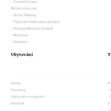
Turistické trasy
Aktivní volný čas
Nordic Walking
Půjčování elektrokol a dvojkol
Kneippův®suchý chodník
Myslivost
Rybaření
Ubytování
T
Hotely
Pr
Penziony
Ubytování v soukromí
Kempink
O