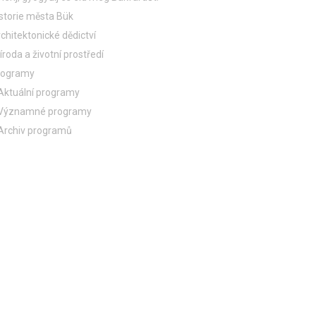
storie města Bük
chitektonické dědictví
íroda a životní prostředí
rogramy
Aktuální programy
Významné programy
Archiv programů