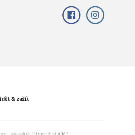
idět & zažít
henj, gyógyulj és éld meg Bükfürdőt!