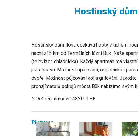
Hostinský dům 
Hostinský dům Ilona očekává hosty v tichém, rod
nachází 5 km od Termálních lázní Bük. Naše apar
(televizor, chladnička). Každý apartmán má vlastní
jako terasu. Možnost opalování, odpočinku i par
dvoře. Možnost půjčování kol a grilování. Jakožto
pronajímatelů pokojů města Bük nabízíme svým h
NTAK reg. number: 4XYLUTHK
Pictures