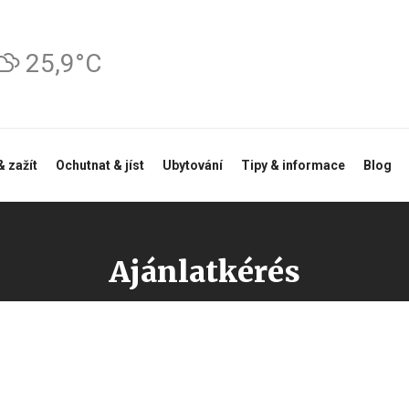
25,9°C
& zažít
Ochutnat & jíst
Ubytování
Tipy & informace
Blog
Ajánlatkérés