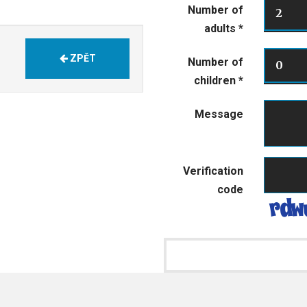
Number of
2
adults
*
ZPĚT
Number of
0
children
*
Message
Verification
code