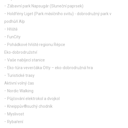
Zábavní park Napsugár (Sluneční paprsek)
Holdfény Liget (Park měsíčního svitu) - dobrodružný park v
podhůří Alp
Hřiště
FunCity
Pohádkové hřiště regionu Répce
Eko-dobrodružství
Vaše nabíjecí stanice
Eko-túra veverčáka Otty – eko-dobrodružná hra
Turistické trasy
Aktivní volný čas
Nordic Walking
Půjčování elektrokol a dvojkol
Kneippův®suchý chodník
Myslivost
Rybaření