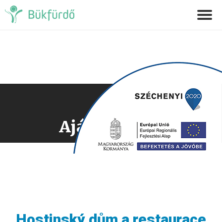
Ajánlatkérés
Hostinský dům a restaurace