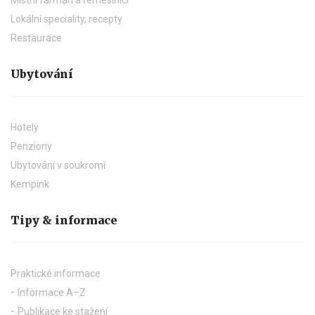
Lokální speciality, recepty
Restaurace
Ubytování
Hotely
Penziony
Ubytování v soukromí
Kempink
Tipy & informace
Praktické informace
Informace A–Z
Publikace ke stažení