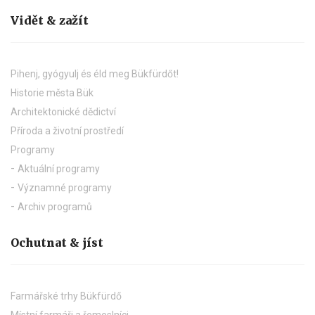
Vidět & zažít
Pihenj, gyógyulj és éld meg Bükfürdőt!
Historie města Bük
Architektonické dědictví
Příroda a životní prostředí
Programy
Aktuální programy
Významné programy
Archiv programů
Ochutnat & jíst
Farmářské trhy Bükfürdő
Místní farmáři a řemeslníci