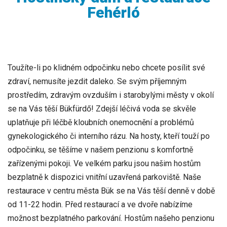
Fehérló
Toužíte-li po klidném odpočinku nebo chcete posílit své
zdraví, nemusíte jezdit daleko. Se svým příjemným
prostředím, zdravým ovzduším i starobylými městy v okolí
se na Vás těší Bükfürdő! Zdejší léčivá voda se skvěle
uplatňuje při léčbě kloubních onemocnění a problémů
gynekologického či interního rázu. Na hosty, kteří touží po
odpočinku, se těšíme v našem penzionu s komfortně
zařízenými pokoji. Ve velkém parku jsou našim hostům
bezplatně k dispozici vnitřní uzavřená parkoviště. Naše
restaurace v centru města Bük se na Vás těší denně v době
od 11-22 hodin. Před restaurací a ve dvoře nabízíme
možnost bezplatného parkování. Hostům našeho penzionu