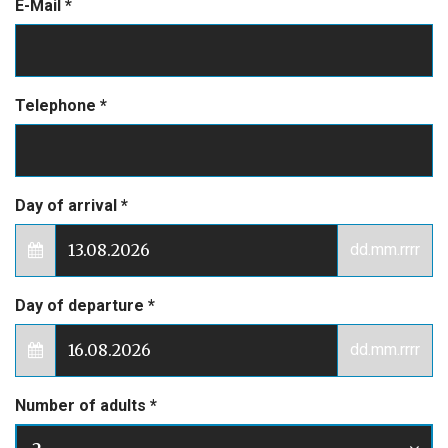
E-Mail
*
Telephone
*
Day of arrival
*
dd.mm.rrrr
Day of departure
*
dd.mm.rrrr
Number of adults
*