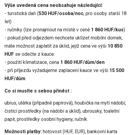
Výše uvedená cena neobsahuje následující:
- turistická daň (
530 HUF/osoba/noc
, pro osoby starší 18
let)
- ručníky (lze pronajmout na místě v ceně
1 860 HUF/kus
)
- pokud před odjezdem nechcete uklízet mobilní domek,
máte možnost zaplatit za úklid, jejíž cena ve výši
10 850
HUF
se odečte z kauce.
- použití klimatizace, cena
1 860 HUF/dům/den
- při příjezdu vyžadujeme zaplacení kauce ve výši
15 500
HUF/dům
.
Co si musíte s sebou přinést :
ubrus, utěrka (případně papírová), houbička na mytí nádobí,
čistící prostředky (na nádobí a úklid), ubrousky, toaletní
papír, prostředky osobní hygieny, ručník.
Možnosti platby:
hotovost (HUF, EUR), bankovní karta