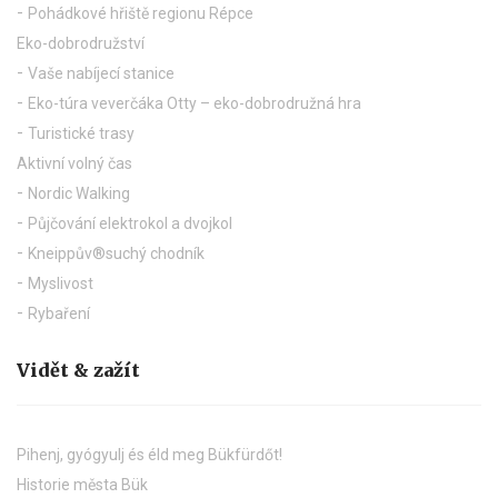
Pohádkové hřiště regionu Répce
Eko-dobrodružství
Vaše nabíjecí stanice
Eko-túra veverčáka Otty – eko-dobrodružná hra
Turistické trasy
Aktivní volný čas
Nordic Walking
Půjčování elektrokol a dvojkol
Kneippův®suchý chodník
Myslivost
Rybaření
Vidět & zažít
Pihenj, gyógyulj és éld meg Bükfürdőt!
Historie města Bük