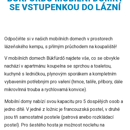
SE VSTUPENKOU DO LÁZNÍ
Odpočiňte si v našich mobilních domech v prostorech
lázeňského kempu, s přímým průchodem na koupaliště!
V mobilních domech Bükfürdő najdete vše, co se obvykle
nachází v apartmánu: koupelna se sprchou a toaletou,
kuchyně s ledničkou, plynovým sporákem a kompletním
vybavením potřebným pro vaření (hrnce, talíře, příbory, dále
mikrovlnná trouba a rychlovarná konvice).
Mobilní domy nabízí svou kapacitu pro 5 dospělých osob a
jedno dítě. V jedné z ložnic je francouzská postel, v druhé
jsou tři samostatné postele (patrová anebo rozkládací
postel). Pro šestého hosta je možnost noclehu na