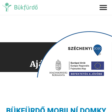
Ajánlatkérés
BÜKFÜRDŐ MOBILNÍ DOMKY