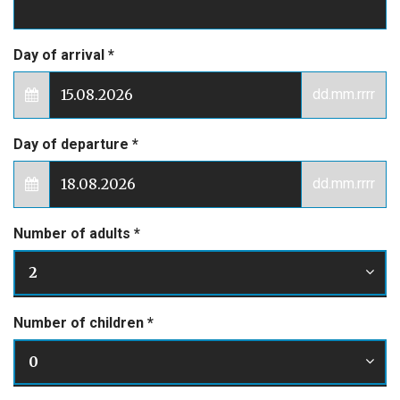
Day of arrival
*
dd.mm.rrrr
Day of departure
*
dd.mm.rrrr
Number of adults
*
2
Number of children
*
0