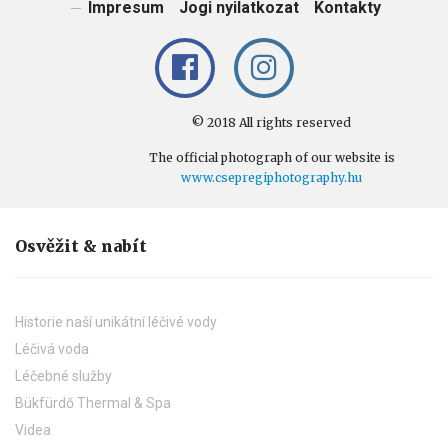
Impresum
Jogi nyilatkozat
Kontakty
© 2018 All rights reserved
The official photograph of our website is
www.csepregiphotography.hu
Osvěžit & nabít
Historie naší unikátní léčivé vody
Léčivá voda
Léčebné služby
Bükfürdő Thermal & Spa
Videa