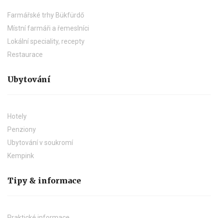
Farmářské trhy Bükfürdő
Místní farmáři a řemeslníci
Lokální speciality, recepty
Restaurace
Ubytování
Hotely
Penziony
Ubytování v soukromí
Kempink
Tipy & informace
Praktické informace