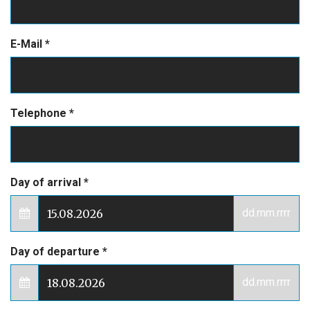
E-Mail
*
Telephone
*
Day of arrival
*
dd.mm.rrrr
Day of departure
*
dd.mm.rrrr