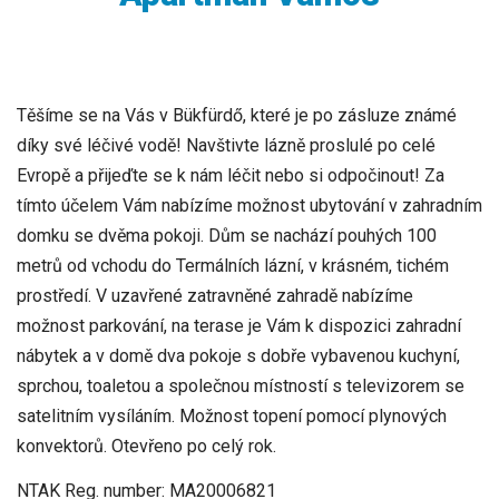
Těšíme se na Vás v Bükfürdő, které je po zásluze známé
díky své léčivé vodě! Navštivte lázně proslulé po celé
Evropě a přijeďte se k nám léčit nebo si odpočinout! Za
tímto účelem Vám nabízíme možnost ubytování v zahradním
domku se dvěma pokoji. Dům se nachází pouhých 100
metrů od vchodu do Termálních lázní, v krásném, tichém
prostředí. V uzavřené zatravněné zahradě nabízíme
možnost parkování, na terase je Vám k dispozici zahradní
nábytek a v domě dva pokoje s dobře vybavenou kuchyní,
sprchou, toaletou a společnou místností s televizorem se
satelitním vysíláním. Možnost topení pomocí plynových
konvektorů. Otevřeno po celý rok.
NTAK Reg. number: MA20006821