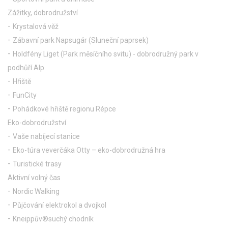
Zážitky, dobrodružství
Krystalová věž
Zábavní park Napsugár (Sluneční paprsek)
Holdfény Liget (Park měsíčního svitu) - dobrodružný park v
podhůří Alp
Hřiště
FunCity
Pohádkové hřiště regionu Répce
Eko-dobrodružství
Vaše nabíjecí stanice
Eko-túra veverčáka Otty – eko-dobrodružná hra
Turistické trasy
Aktivní volný čas
Nordic Walking
Půjčování elektrokol a dvojkol
Kneippův®suchý chodník