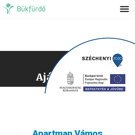
Ajánlatkérés
Apartman Vámos