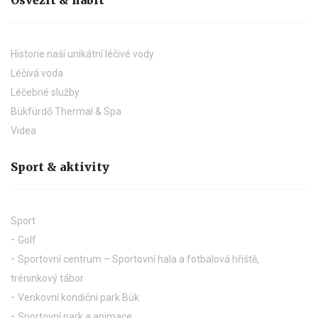
Osvěžit & nabít
Historie naší unikátní léčivé vody
Léčivá voda
Léčebné služby
Bükfürdő Thermal & Spa
Videa
Sport & aktivity
Sport
Golf
Sportovní centrum – Sportovní hala a fotbalová hřiště,
tréninkový tábor
Venkovní kondiční park Bük
Sportovní park a animace