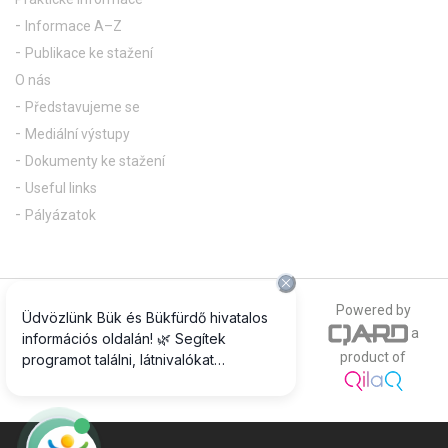
Informace A–Z
Publikace ke stažení
O nás
Představujeme se
Mediální výstupy
Dokumenty ke stažení
Useful links
Pályázatok
© 2018 All rights reserved
Powered by
a
The official photograph of our website is
product of
www.csepregiphotography.hu