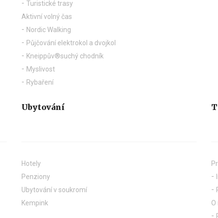
Turistické trasy
Aktivní volný čas
Nordic Walking
Půjčování elektrokol a dvojkol
Kneippův®suchý chodník
Myslivost
Rybaření
Ubytování
T
Hotely
Pr
Penziony
Ubytování v soukromí
Kempink
O