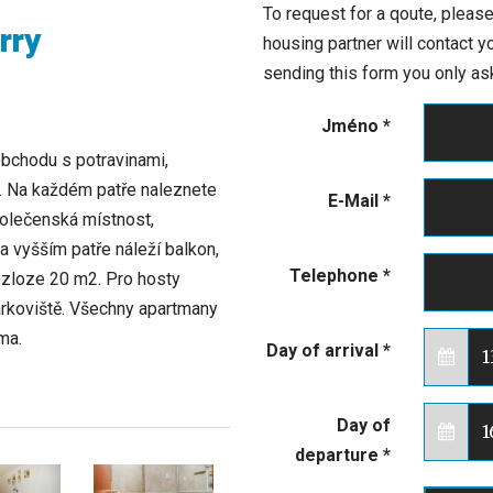
To request for a qoute, please
rry
housing partner will contact 
sending this form you only ask
Jméno
*
obchodu s potravinami,
h. Na každém patře naleznete
E-Mail
*
polečenská místnost,
a vyšším patře náleží balkon,
Telephone
*
ozloze 20 m2. Pro hosty
parkoviště. Všechny apartmany
ma.
Day of arrival
*
Day of
departure
*