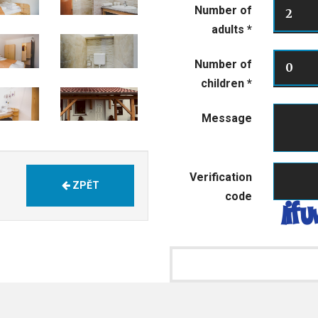
Number of
2
adults
*
Number of
0
children
*
Message
Verification
ZPĚT
code