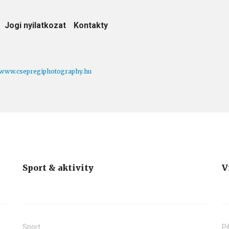
Jogi nyilatkozat
Kontakty
www.csepregiphotography.hu
Sport & aktivity
V
Sport
Pi