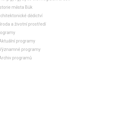
storie města Bük
chitektonické dědictví
íroda a životní prostředí
rogramy
Aktuální programy
Významné programy
Archiv programů