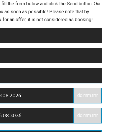
 fill the form below and click the Send button. Our
you as soon as possible! Please note that by
 for an offer, it is not considered as booking!
dd.mm.rrrr
dd.mm.rrrr