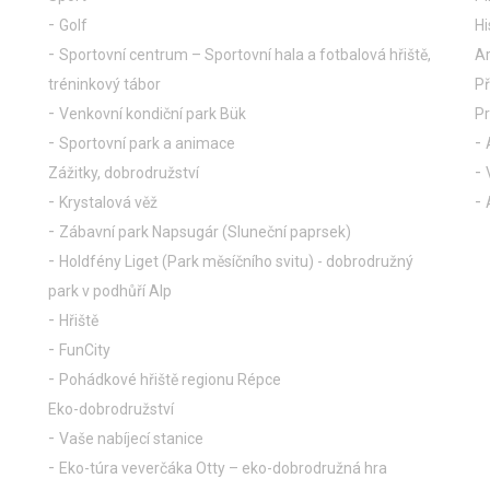
Golf
Hi
Sportovní centrum – Sportovní hala a fotbalová hřiště,
Ar
tréninkový tábor
Př
Venkovní kondiční park Bük
P
Sportovní park a animace
Zážitky, dobrodružství
Krystalová věž
Zábavní park Napsugár (Sluneční paprsek)
Holdfény Liget (Park měsíčního svitu) - dobrodružný
park v podhůří Alp
Hřiště
FunCity
Pohádkové hřiště regionu Répce
Eko-dobrodružství
Vaše nabíjecí stanice
Eko-túra veverčáka Otty – eko-dobrodružná hra