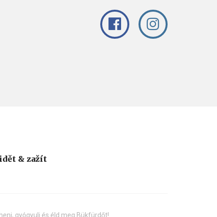
idět & zažít
henj, gyógyulj és éld meg Bükfürdőt!