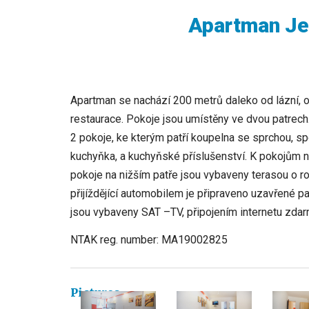
Apartman Je
Apartman se nachází 200 metrů daleko od lázní, 
restaurace. Pokoje jsou umístěny ve dvou patrec
2 pokoje, ke kterým patří koupelna se sprchou, s
kuchyňka, a kuchyňské příslušenství. K pokojům n
pokoje na nižším patře jsou vybaveny terasou o r
přijíždějící automobilem je připraveno uzavřené 
jsou vybaveny SAT –TV, připojením internetu zdar
NTAK reg. number: MA19002825
Pictures