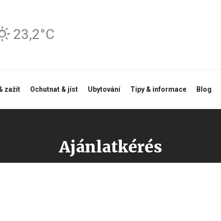
23,2°C
& zažít
Ochutnat & jíst
Ubytování
Tipy & informace
Blog
Ajánlatkérés