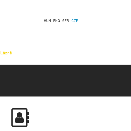
HUN
ENG
GER
CZE
Lázně