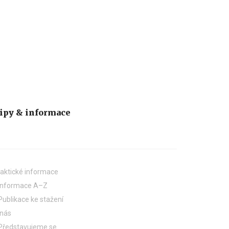
ipy & informace
aktické informace
Informace A–Z
Publikace ke stažení
 nás
Představujeme se