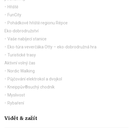
Hřiště
FunCity
Pohádkové hřiště regionu Répce
Eko-dobrodružství
Vaše nabíjecí stanice
Eko-túra veverčáka Otty – eko-dobrodružná hra
Turistické trasy
Aktivní volný čas
Nordic Walking
Půjčování elektrokol a dvojkol
Kneippův®suchý chodník
Myslivost
Rybaření
Vidět & zažít