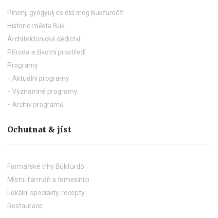
Pihenj, gyógyulj és éld meg Bükfürdőt!
Historie města Bük
Architektonické dědictví
Příroda a životní prostředí
Programy
Aktuální programy
Významné programy
Archiv programů
Ochutnat & jíst
Farmářské trhy Bükfürdő
Místní farmáři a řemeslníci
Lokální speciality, recepty
Restaurace