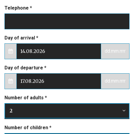
Telephone
*
Day of arrival
*
dd.mm.rrrr
Day of departure
*
dd.mm.rrrr
Number of adults
*
2
Number of children
*