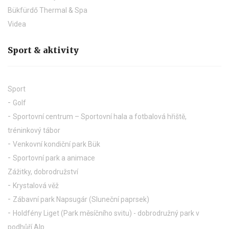
Bükfürdő Thermal & Spa
Videa
Sport & aktivity
Sport
Golf
Sportovní centrum – Sportovní hala a fotbalová hřiště,
tréninkový tábor
Venkovní kondiční park Bük
Sportovní park a animace
Zážitky, dobrodružství
Krystalová věž
Zábavní park Napsugár (Sluneční paprsek)
Holdfény Liget (Park měsíčního svitu) - dobrodružný park v
podhůří Alp