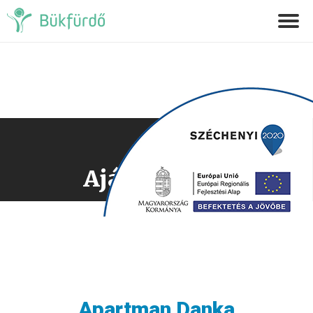
Ajánlatkérés
Apartman Danka