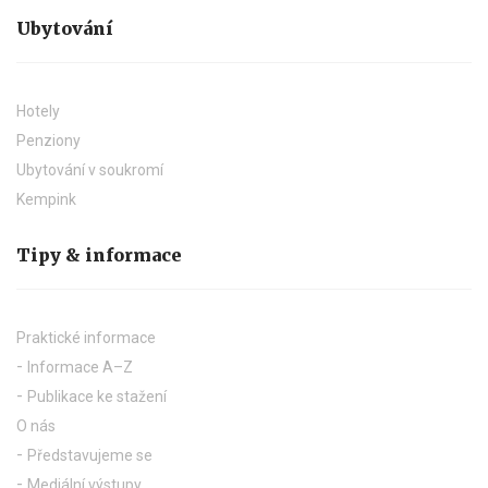
Ubytování
Hotely
Penziony
Ubytování v soukromí
Kempink
Tipy & informace
Praktické informace
Informace A–Z
Publikace ke stažení
O nás
Představujeme se
Mediální výstupy