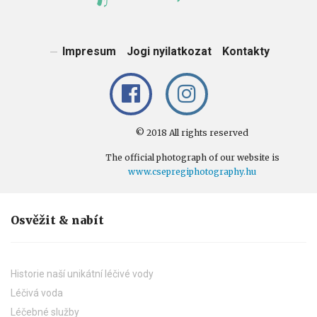
Impresum
Jogi nyilatkozat
Kontakty
© 2018 All rights reserved
The official photograph of our website is
www.csepregiphotography.hu
Osvěžit & nabít
Historie naší unikátní léčivé vody
Léčivá voda
Léčebné služby