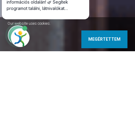
Our website uses cookies.
MEGÉRTETTEM
9737 Bük Kossuth u. 72. Hungary
+36 30 653 2990