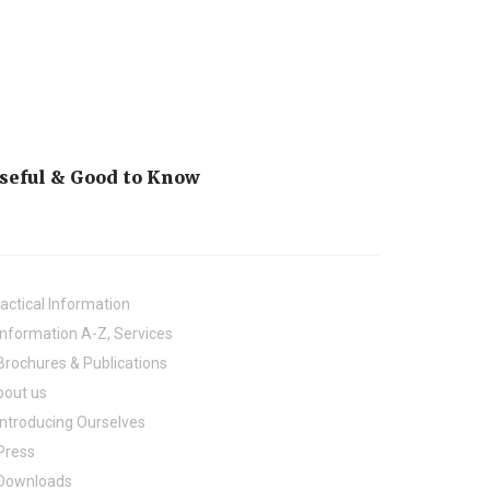
seful & Good to Know
actical Information
Information A-Z, Services
Brochures & Publications
bout us
Introducing Ourselves
Press
Downloads