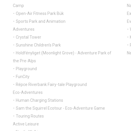
Camp
Na
Open-Air Fitness Park Bük
Ex
Sports Park and Animation
E
Adventures
Crystal Tower
Sunshine Children's Park
Holdfényliget (Moonlight Grove) - Adventure Park of
Ne
the Pre-Alps
Playground
FunCity
Répce Riverbank Fairy-tale Playground
Eco-Adventures
Human Charging Stations
Sam the Squirrel Ecotour - Eco-Adventure Game
Touring Routes
Active Leisure