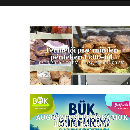
Termelői piac minden
pénteken 15:00-től
03/13/2026 2:00 PM - 11/30/2026 12:00 AM
A TERMELŐI PIAC
BÜKFÜRDŐ TERMÁL TÉR
AUGUSZTUSI PROGRAMOK
BÜK, BÜKFÜRDŐ