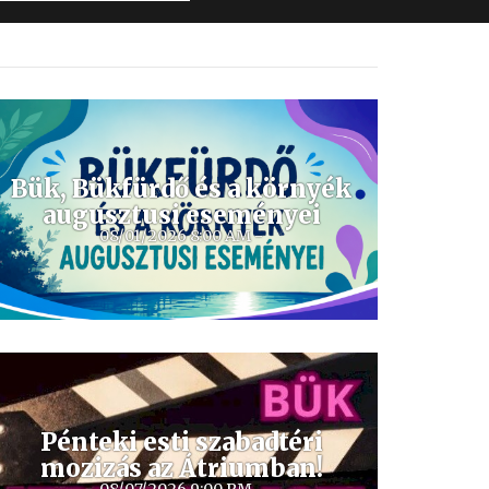
period
Bük, Bükfürdő és a környék
augusztusi eseményei
08/01/2026 8:00 AM -
Pénteki esti szabadtéri
mozizás az Átriumban!