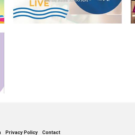
08/03/2026 10:00 AM -
Egy délelőtt, amit még sokáig emlegetni fognak!
m
Privacy Policy
Contact