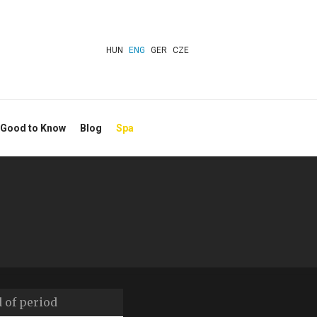
HUN
ENG
GER
CZE
 Good to Know
Blog
Spa
End
of