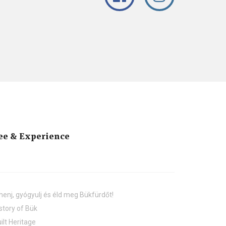
ee & Experience
henj, gyógyulj és éld meg Bükfürdőt!
story of Bük
ilt Heritage