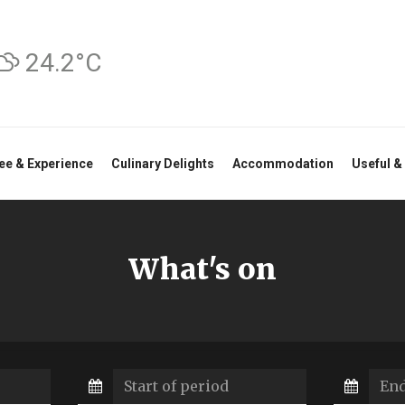
24.2°C
ee & Experience
Culinary Delights
Accommodation
Useful &
What's on
Start
of