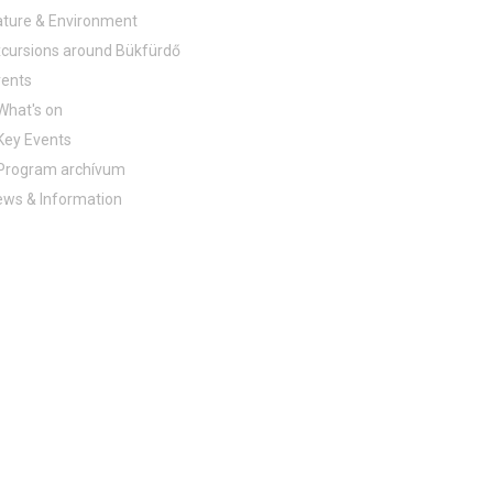
ture & Environment
cursions around Bükfürdő
vents
What's on
Key Events
Program archívum
ws & Information