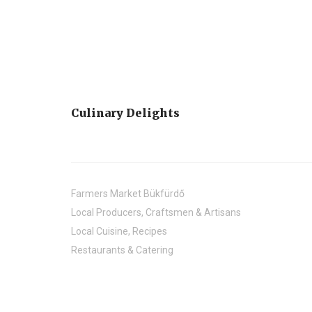
Culinary Delights
Farmers Market Bükfürdő
Local Producers, Craftsmen & Artisans
Local Cuisine, Recipes
Restaurants & Catering