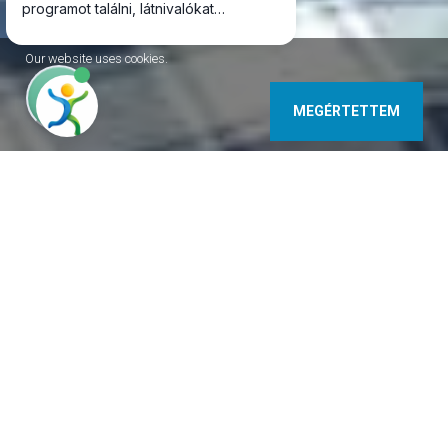
Our website uses cookies.
MEGÉRTETTEM
9730 Kőszeg Rákóczi u. 6. Hungary
+3630/9793926