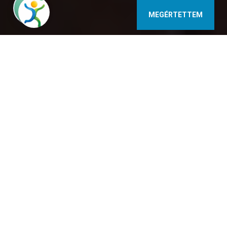
MEGÉRTETTEM
9740 Bükfürdő Termál krt. 13. Hungary
+36 30 368 0613, +36 70 251 5530
www.titiapartman.hu
titiapartman@gmail.com