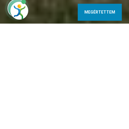
MEGÉRTETTEM
9737 Bük Kristály u. 39. Hungary
+36 30 364 9437
lbazsi@gmail.com