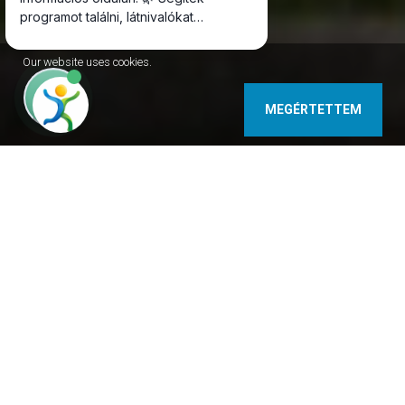
Our website uses cookies.
MEGÉRTETTEM
9737 Bük, Honfoglalás u. 6 Hungary
+36-94/359-488