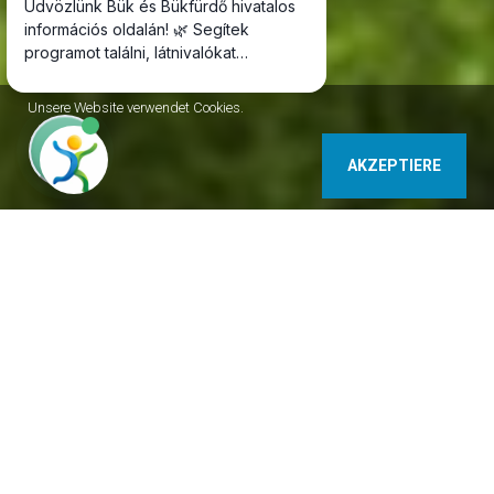
Unsere Website verwendet Cookies.
AKZEPTIERE
9740 Bükfürdő Termál körút Ungarn