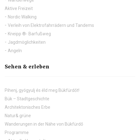
Wanderwege
Aktive Freizeit
Nordic Walking
Verleih von Elektrofahrrädern und Tandems
Kneipp ®- Barfußweg
Jagdmöglichkeiten
Angeln
Sehen & erleben
Pihenj, gyógyulj és éld meg Bükfürdőt!
Bük – Stadtgeschichte
Architektonisches Erbe
Natur& grüne
Wanderungen in der Nähe von Bükfürdő
Programme