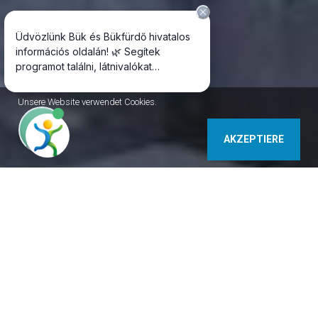
Unsere Website verwendet Cookies.
AKZEPTIERE
9740 Bükfürdő Juharfa sor 7. Ungarn