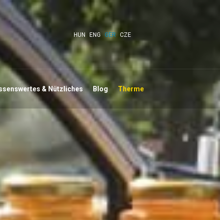
HUN
ENG
GER
CZE
ssenswertes & Nützliches
Blog
Therme