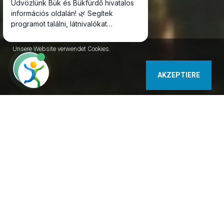
Unsere Website verwendet Cookies.
AKZEPTIERE
9740 Bükfürdő Golf út 4. Ungarn