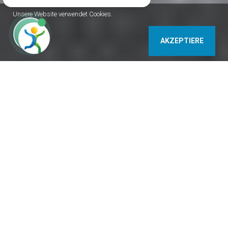
Unsere Website verwendet Cookies.
AKZEPTIERE
9737 Bük Béke u. 11. Ungarn
+36 94 358 403, +36 30 365 1009
www.vargaszallas.hu