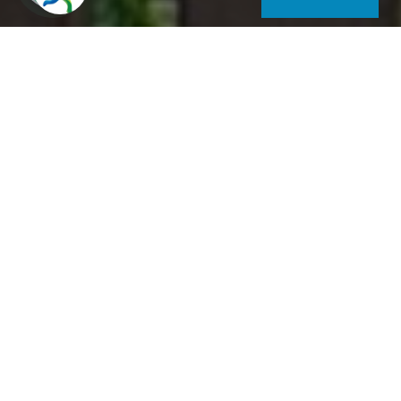
9737 Bük Ifjúság u. 42. Ungarn
+36 20 3272 187, +36 94 358 021
morocz.istvan@cellkabel.hu
Ihre Meinung