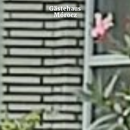
Gästehaus
Mórocz