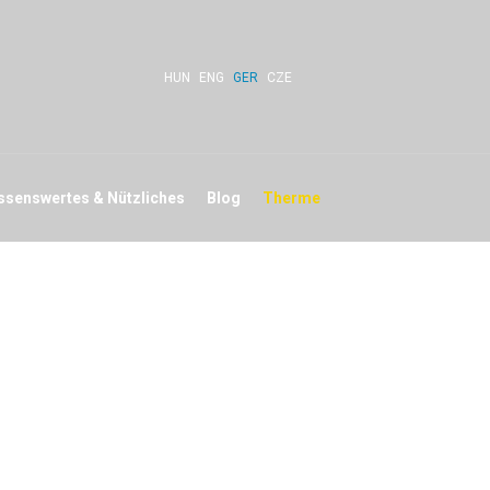
HUN
ENG
GER
CZE
ssenswertes & Nützliches
Blog
Therme