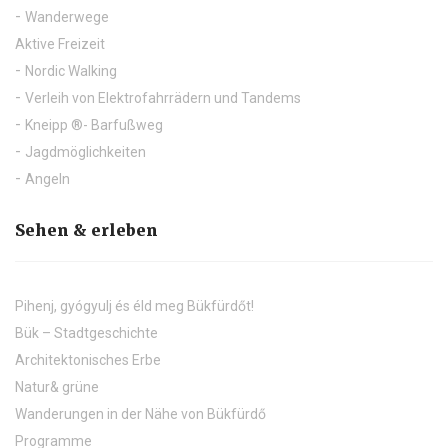
Wanderwege
Aktive Freizeit
Nordic Walking
Verleih von Elektrofahrrädern und Tandems
Kneipp ®- Barfußweg
Jagdmöglichkeiten
Angeln
Sehen & erleben
Pihenj, gyógyulj és éld meg Bükfürdőt!
Bük – Stadtgeschichte
Architektonisches Erbe
Natur& grüne
Wanderungen in der Nähe von Bükfürdő
Programme