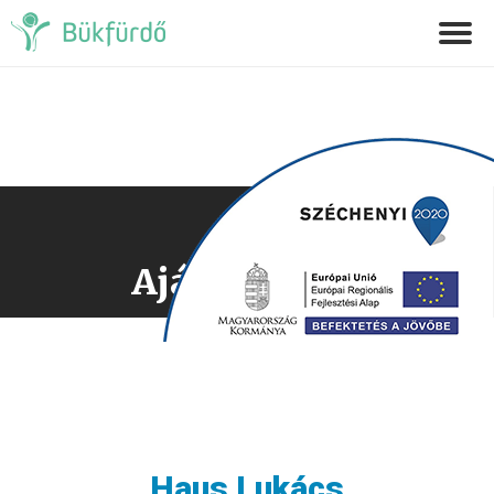
Ajánlatkérés
Haus Lukács