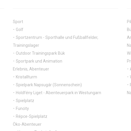
Sport
Pi
Golf
Bü
Sportzentrum - Sporthalle und Fußballfelder,
Ar
Trainingslager
Na
Outdoor Trainingspark Bük
Wa
Sportpark und Animation
P
Erlebnis, Abenteuer
Kristallturm
Spielpark Napsugár (Sonnenschein)
Holdfény Liget - Abenteuerpark in Westungarn
Na
Spielplatz
Funcity
Répce-Spielplatz
Öko-Abenteuer