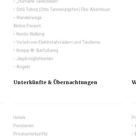
,,Humane Tankstellen"
Ottó Toboz (Otto Tannenzapfen) Öko-Abenteuer
Wanderwege
Aktive Freizeit
Nordic Walking
Verleih von Elektrofahrrädern und Tandems
Kneipp ®- Barfußweg
Jagdmöglichkeiten
Angeln
Unterkünfte & Übernachtungen
W
Hotels
Pr
Pensionen
Privatunterkünfte