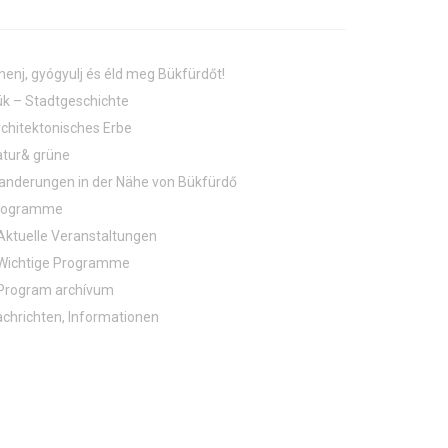
henj, gyógyulj és éld meg Bükfürdőt!
k – Stadtgeschichte
chitektonisches Erbe
tur& grüne
nderungen in der Nähe von Bükfürdő
rogramme
Aktuelle Veranstaltungen
Wichtige Programme
Program archívum
chrichten, Informationen