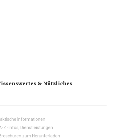
issenswertes & Nützliches
aktische Informationen
A-Z -Infos, Dienstleistungen
Broschüren zum Herunterladen