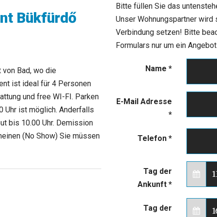
Bitte füllen Sie das untenste
nt Bükfürdő
Unser Wohnungspartner wird si
Verbindung setzen! Bitte bea
Formulars nur um ein Angebot b
Name
*
t von Bad, wo die
t ist ideal für 4 Personen
attung und free WI-FI. Parken
E-Mail Adresse
0 Uhr ist möglich. Anderfalls
*
out bis 10.00 Uhr. Demission
scheinen (No Show) Sie müssen
Telefon
*
Tag der
Ankunft
*
Tag der