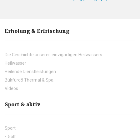
Erholung & Erfrischung
Die Geschichte unseres einzigartigen Heilwassers
Heilwasser
Heilende Dienstleistungen
Bükfürdő Thermal & Spa
Videos
Sport & aktiv
Sport
Golf