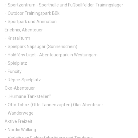
Sportzentrum - Sporthalle und Fußballfelder, Trainingslager
Outdoor Trainingspark Bük
Sportpark und Animation
Erlebnis, Abenteuer
Kristallturm
Spielpark Napsugár (Sonnenschein)
Holdfény Liget - Abenteuerpark in Westungarn
Spielplatz
Funcity
Répce-Spielplatz
Öko-Abenteuer
,,Humane Tankstellen"
Ottó Toboz (Otto Tannenzapfen) Öko-Abenteuer
Wanderwege
Aktive Freizeit
Nordic Walking
Verleih von Elektrofahrrädern und Tandems