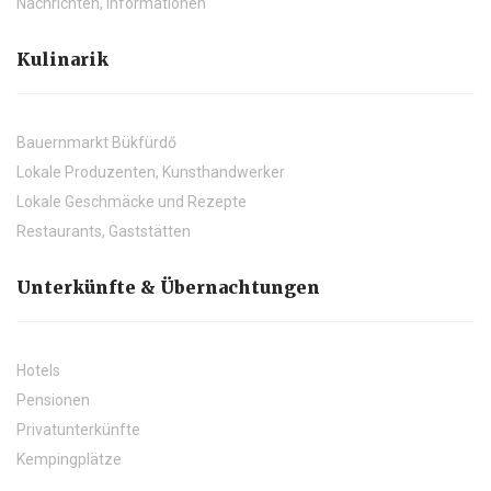
Nachrichten, Informationen
Kulinarik
Bauernmarkt Bükfürdő
Lokale Produzenten, Kunsthandwerker
Lokale Geschmäcke und Rezepte
Restaurants, Gaststätten
Unterkünfte & Übernachtungen
Hotels
Pensionen
Privatunterkünfte
Kempingplätze