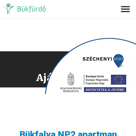
Ajánlatkérés
Bükfalva NP2 apartman