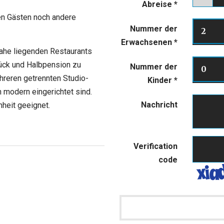
Abreise
*
en Gästen noch andere
Nummer der
2
Erwachsenen
*
ahe liegenden Restaurants
ück und Halbpension zu
Nummer der
0
ehreren getrennten Studio-
Kinder
*
 modern eingerichtet sind.
Nachricht
heit geeignet.
Verification
code