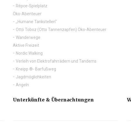
Holdfény Liget - Abenteuerpark in Westungarn
Na
Spielplatz
Funcity
Répce-Spielplatz
Öko-Abenteuer
,,Humane Tankstellen"
Ottó Toboz (Otto Tannenzapfen) Öko-Abenteuer
Wanderwege
Aktive Freizeit
Nordic Walking
Verleih von Elektrofahrrädern und Tandems
Kneipp ®- Barfußweg
Jagdmöglichkeiten
Angeln
Unterkünfte & Übernachtungen
W