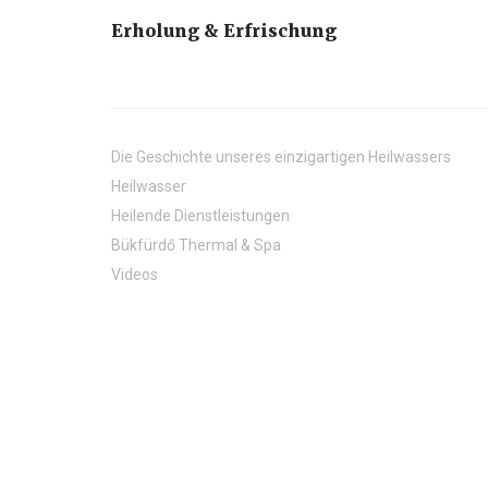
Erholung & Erfrischung
Die Geschichte unseres einzigartigen Heilwassers
Heilwasser
Heilende Dienstleistungen
Bükfürdő Thermal & Spa
Videos