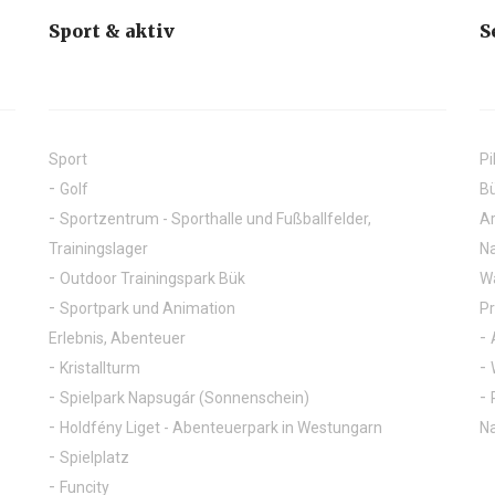
Sport & aktiv
S
Sport
Pi
Golf
Bü
Sportzentrum - Sporthalle und Fußballfelder,
Ar
Trainingslager
Na
Outdoor Trainingspark Bük
Wa
Sportpark und Animation
P
Erlebnis, Abenteuer
Kristallturm
Spielpark Napsugár (Sonnenschein)