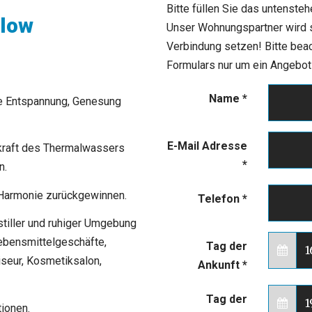
Bitte füllen Sie das untenste
llow
Unser Wohnungspartner wird si
Verbindung setzen! Bitte bea
Formulars nur um ein Angebot b
Name
*
ie Entspannung, Genesung
E-Mail Adresse
lkraft des Thermalwassers
*
n.
e Harmonie zurückgewinnen.
Telefon
*
stiller und ruhiger Umgebung
ebensmittelgeschäfte,
Tag der
iseur, Kosmetiksalon,
Ankunft
*
Tag der
ionen.