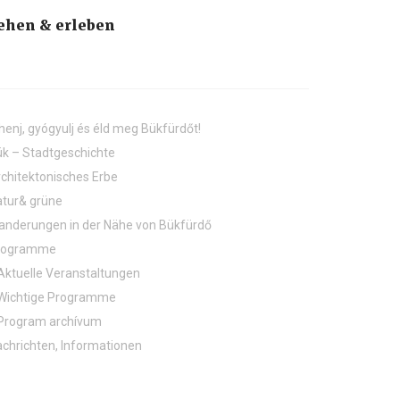
ehen & erleben
henj, gyógyulj és éld meg Bükfürdőt!
k – Stadtgeschichte
chitektonisches Erbe
tur& grüne
nderungen in der Nähe von Bükfürdő
rogramme
Aktuelle Veranstaltungen
Wichtige Programme
Program archívum