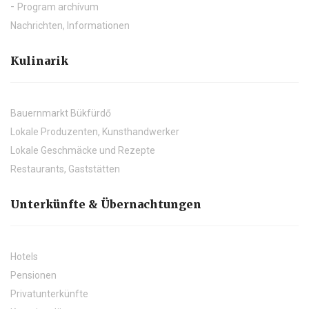
Program archívum
Nachrichten, Informationen
Kulinarik
Bauernmarkt Bükfürdő
Lokale Produzenten, Kunsthandwerker
Lokale Geschmäcke und Rezepte
Restaurants, Gaststätten
Unterkünfte & Übernachtungen
Hotels
Pensionen
Privatunterkünfte